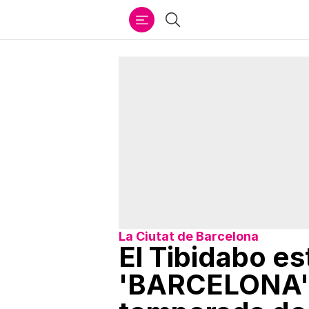
Ir
Buscar
al
contenido
La Ciutat de Barcelona
El Tibidabo es
'BARCELONA' y