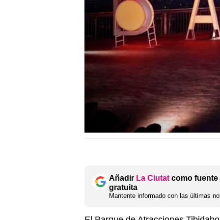
Añadir
La Ciutat
como fuente 
gratuita
Mantente informado con las últimas not
El Parque de Atracciones Tibidab