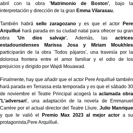
abril con la obra
'Matrimonio de Boston'
, bajo la
interpretación y dirección de la gran
Emma Vilarasau.
También habrá
sello zaragozano
y es que el actor
Pere
Arquillué
hará parada en su ciudad natal para ofrecer su gran
obra
'Un dios salvaje'.
Además, las
actrices
estadounidenses
Marissa Josa
y Miriam
Moukhles
participarán de la obra 'Todos pájaros', una travesía por la
dolorosa frontera entre el amor familiar y el odio de los
prejuicios y dirigido por
Wajdi
Mouawad
.
Finalmente, hay que añadir que el actor Pere Arquillué también
hará parada en Terrassa esta temporada y es que el sábado 30
de noviembre el Teatre Principal acogerá la
aclamada obra
'L'adversari
', una adaptación de la novela de Emmanuel
Carrère por el actual director del Teatre Lliure,
Julio Manrique
y que le valió el
Premio Max 2023 al mejor actor
a su
protagonista,Pere Arquillué.