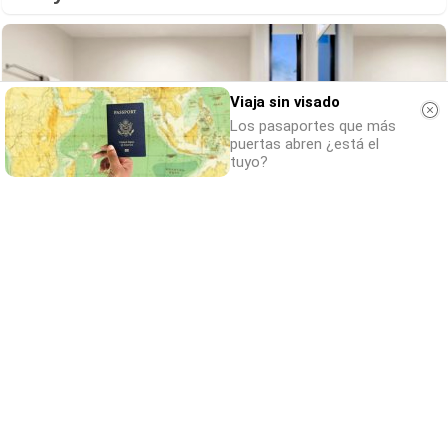
Viaja sin visado
Los pasaportes que más
puertas abren ¿está el
tuyo?
El truco contra la cal
Di adiós a la cal del baño con estos
sencillos consejos