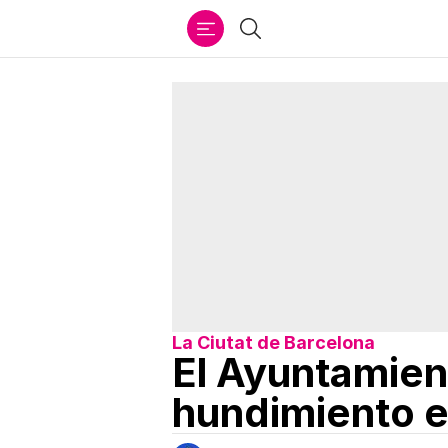
Ir
Buscar
al
contenido
La Ciutat de Barcelona
El Ayuntamient
hundimiento 