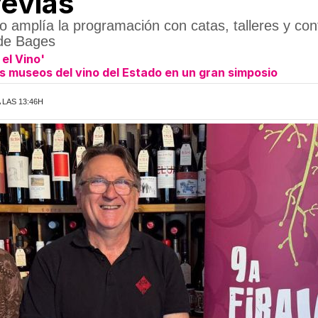
revias
pio amplía la programación con catas, talleres y co
a de Bages
 el Vino'
es museos del vino del Estado en un gran simposio
 LAS 13:46H