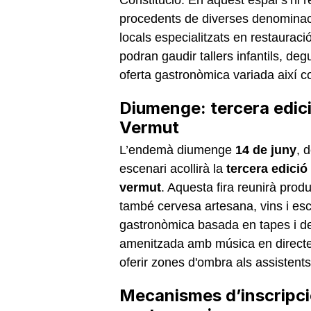
procedents de diverses denominac
locals especialitzats en restauraci
podran gaudir tallers infantils, d
oferta gastronòmica variada així 
Diumenge: tercera edici
Vermut
L’endemà diumenge
14 de juny
, 
escenari acollirà la
tercera edici
vermut
. Aquesta fira reunirà pro
també cervesa artesana, vins i e
gastronòmica basada en tapes i deg
amenitzada amb música en directe 
oferir zones d'ombra als assistents
Mecanismes d’inscripció 