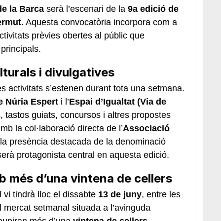
e la Barca
serà l’escenari de la
9a edició de
ermut
. Aquesta convocatòria incorpora com a
ivitats prèvies obertes al públic que
principals.
turals i divulgatives
s activitats s’estenen durant tota una setmana.
e Núria Espert
i l’
Espai d’Igualtat (Via de
s, tastos guiats, concursos i altres propostes
mb la col·laboració directa de l’
Associació
 la presència destacada de la denominació
serà protagonista central en aquesta edició.
mb més d’una vintena de cellers
vi tindrà lloc el dissabte
13 de juny
, entre les
el mercat setmanal situada a l’avinguda
 reuniran més d’una
vintena de cellers