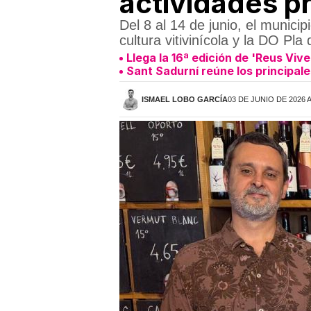
actividades p
Del 8 al 14 de junio, el munici
cultura vitivinícola y la DO Pl
Llega la 16ª edición de 'Reus Vive
Sant Sadurní reúne los principal
ISMAEL LOBO GARCÍA
03 DE JUNIO DE 2026 A