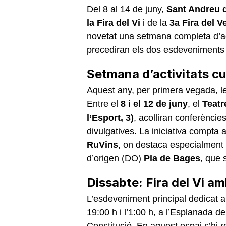
Del 8 al 14 de juny,
Sant Andreu d
la Fira del Vi
i de la
3a Fira del V
novetat una setmana completa d’act
precediran els dos esdeveniments 
Setmana d’activitats cul
Aquest any, per primera vegada, le
Entre el
8 i el 12 de juny
, el
Teatr
l’Esport, 3)
, acolliran conferèncie
divulgatives. La iniciativa compta a
RuVins
, on destaca especialment
d’origen (DO)
Pla de Bages
, que 
Dissabte: Fira del Vi a
L’esdeveniment principal dedicat al 
19:00 h i l’1:00 h, a l’Esplanada d
Constitució. En aquest espai s’hi