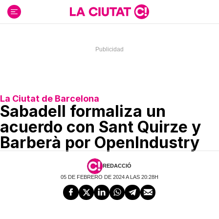
Ir
al
contenido
La Ciutat de Barcelona
Sabadell formaliza un
acuerdo con Sant Quirze y
Barberà por OpenIndustry
REDACCIÓ
05 DE FEBRERO DE 2024 A LAS 20:28H