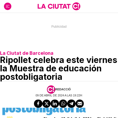
Ir
al
contenido
La Ciutat de Barcelona
Ripollet celebra este viernes
la Muestra de educación
postobligatoria
REDACCIÓ
09 DE ABRIL DE 2024 A LAS 19:22H