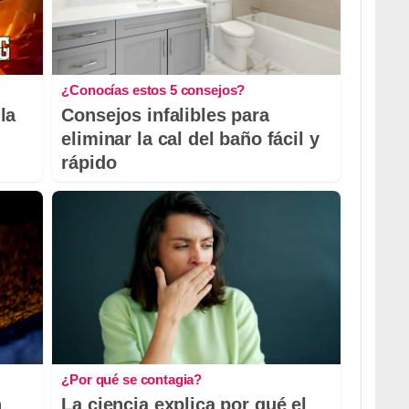
¿Conocías estos 5 consejos?
la
Consejos infalibles para
eliminar la cal del baño fácil y
rápido
¿Por qué se contagia?
n
La ciencia explica por qué el