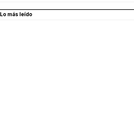
Lo más leído
Aviso legal
Política de privacidad
Política de cookies
Quiénes somos
Contacto
Redes sociales
Con la colaboración de: