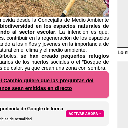
romovida desde la Concejalía de Medio Ambiente
 biodiversidad en los espacios naturales de
ndo al sector escolar
. La intención es que,
 contribuir en la regeneración de los espacios
ando a los niños y jóvenes en la importancia de
atural en el clima y el medio ambiente.
Lo m
rboles,
se han creado pequeños refugios
uarios de los huertos sociales o el "Bosque de
es de calor, ya que crean una zona con sombra.
l Cambio quiere que las preguntas del
lenos sean emitidas en directo
preferida de Google de forma
ACTIVAR AHORA
icias de actualidad