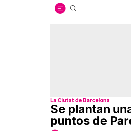
Ir
Buscar
al
contenido
La Ciutat de Barcelona
Se plantan un
puntos de Pa