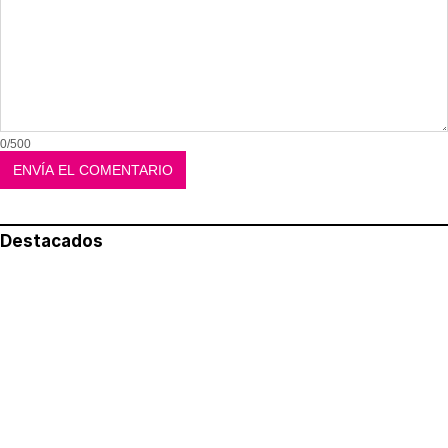
0/500
Destacados
Lo más leído