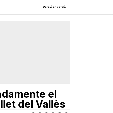
Versió en català
adamente el
let del Vallès