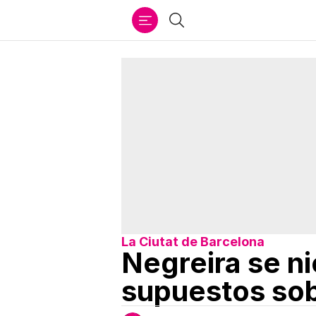
Ir
Buscar
al
contenido
La Ciutat de Barcelona
Negreira se ni
supuestos sob