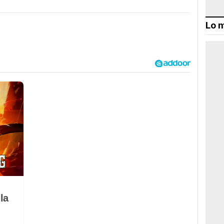
Lo m
la