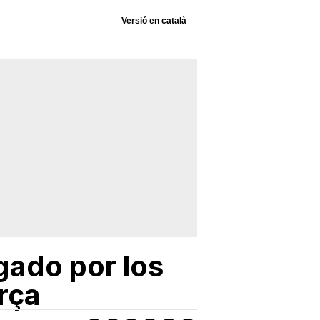
Versió en català
zgado por los
rça