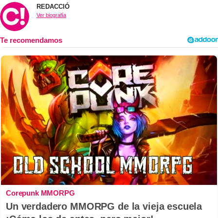
REDACCIÓ
Ver biografía
Corepunk MMORPG
Un verdadero MMORPG de la vieja escuela