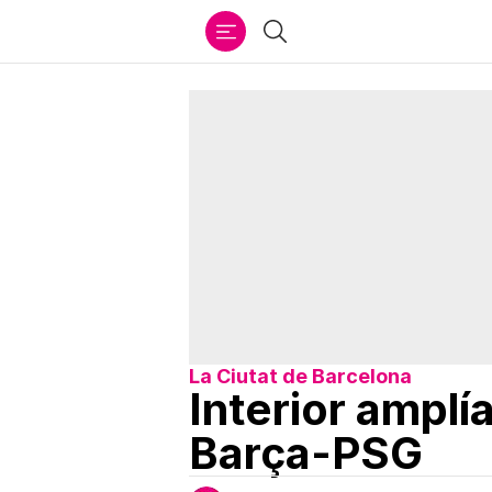
Ir
Buscar
al
contenido
La Ciutat de Barcelona
Interior amplí
Barça-PSG