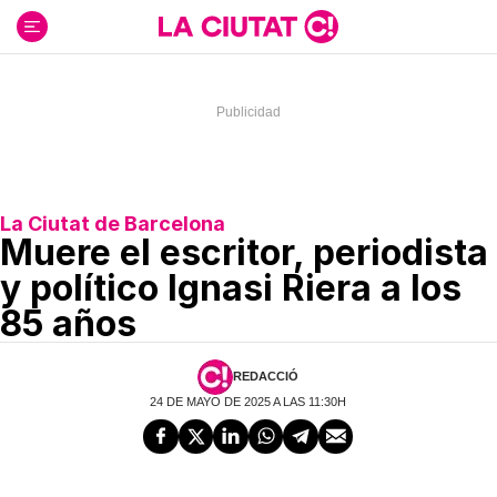
Ir
al
contenido
La Ciutat de Barcelona
Muere el escritor, periodista
y político Ignasi Riera a los
85 años
REDACCIÓ
24 DE MAYO DE 2025 A LAS 11:30H