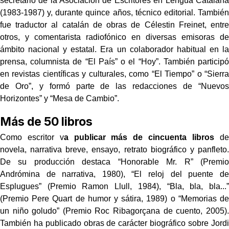
secretario de la Asociación de Escritores en Lengua Catalana
(1983-1987) y, durante quince años, técnico editorial. También
fue traductor al catalán de obras de Célestin Freinet, entre
otros, y comentarista radiofónico en diversas emisoras de
ámbito nacional y estatal. Era un colaborador habitual en la
prensa, columnista de “El País” o el “Hoy”. También participó
en revistas científicas y culturales, como “El Tiempo” o “Sierra
de Oro”, y formó parte de las redacciones de “Nuevos
Horizontes” y “Mesa de Cambio”.
Más de 50 libros
Como escritor v
a publicar más de cincuenta libros
de
novela, narrativa breve, ensayo, retrato biográfico y panfleto.
De su producción destaca “Honorable Mr. R” (Premio
Andrómina de narrativa, 1980), “El reloj del puente de
Esplugues” (Premio Ramon Llull, 1984), “Bla, bla, bla...”
(Premio Pere Quart de humor y sátira, 1989) o “Memorias de
un niño goludo” (Premio Roc Ribagorçana de cuento, 2005).
También ha publicado obras de carácter biográfico sobre Jordi