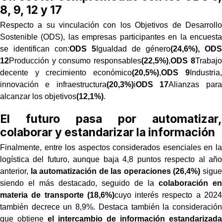
8, 9, 12 y 17
Respecto a su vinculación con los Objetivos de Desarrollo
Sostenible (ODS), las empresas participantes en la encuesta
se identifican con:
ODS 5
Igualdad de género
(24,6%),
ODS
12
Producción y consumo responsables
(22,5%)
,
ODS 8
Trabajo
decente y crecimiento económico
(20,5%)
,
ODS 9
Industria,
innovación e infraestructura
(20,3%)
i
ODS 17
Alianzas para
alcanzar los objetivos
(12,1%)
.
El futuro pasa por automatizar,
colaborar y estandarizar la información
Finalmente, entre los aspectos considerados esenciales en la
logística del futuro, aunque baja 4,8 puntos respecto al año
anterior,
la automatización de las operaciones (26,4%)
sigue
siendo el más destacado, seguido de la
colaboración en
materia de transporte (18,6%)
cuyo interés respecto a 2024
también decrece un 8,9%. Destaca también la consideración
que obtiene
el intercambio de información estandarizada