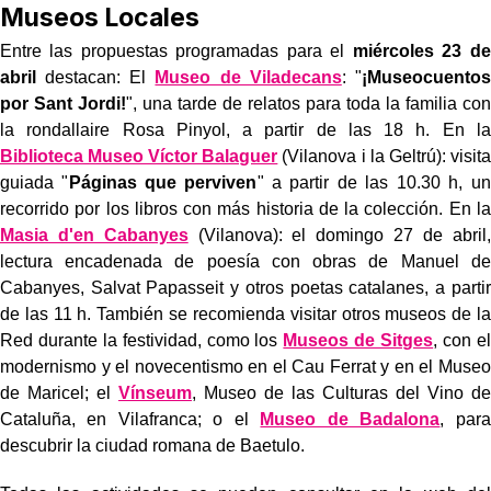
Museos Locales
Entre las propuestas programadas para el
miércoles 23 de
abril
destacan: El
Museo de Viladecans
: "
¡Museocuentos
por Sant Jordi!
", una tarde de relatos para toda la familia con
la rondallaire Rosa Pinyol, a partir de las 18 h. En la
Biblioteca Museo Víctor Balaguer
(Vilanova i la Geltrú): visita
guiada "
Páginas que perviven
" a partir de las 10.30 h, un
recorrido por los libros con más historia de la colección. En la
Masia d'en Cabanyes
(Vilanova): el domingo 27 de abril,
lectura encadenada de poesía con obras de Manuel de
Cabanyes, Salvat Papasseit y otros poetas catalanes, a partir
de las 11 h. También se recomienda visitar otros museos de la
Red durante la festividad, como los
Museos de Sitges
, con el
modernismo y el novecentismo en el Cau Ferrat y en el Museo
de Maricel; el
Vínseum
, Museo de las Culturas del Vino de
Cataluña, en Vilafranca; o el
Museo de Badalona
, para
descubrir la ciudad romana de Baetulo.