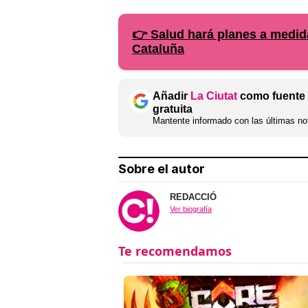
👉 Salud hará planes a medid
Cataluña
Añadir
La Ciutat
como fuente 
gratuita
Mantente informado con las últimas not
Sobre el autor
REDACCIÓ
Ver biografía