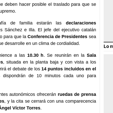
ue deben hacer posible el traslado para que se
Supremo.
afía de familia estarán las
declaraciones
 Sánchez e Illa. El jefe del ejecutivo catalán
o para que la
Conferencia de Presidentes
sea
se desarrolle en un clima de cordialidad.
Lo m
omience a las
10.30 h
. Se reunirán en la
Sala
es
, situada en la planta baja y con vista a los
rirá el debate de los
14 puntos incluidos en el
es dispondrán de 10 minutos cada uno para
entes autonómicos ofrecerán
ruedas de prensa
es
, y la cita se cerrará con una comparecencia
Ángel Víctor Torres
.