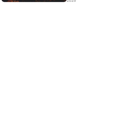
2026
Canciones que marcan
¿Por qué recuerdas canciones viejas mejor
que las nuevas?