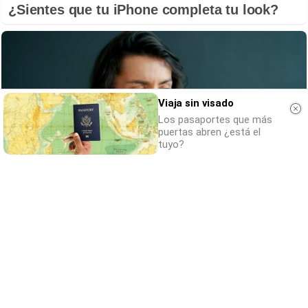
¿Sientes que tu iPhone completa tu look?
Viaja sin visado
Los pasaportes que más
puertas abren ¿está el
tuyo?
Esto explica el bostezo
Así reacciona tu cerebro al ver bostezar a
otros