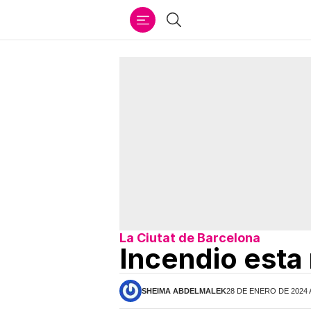
Ir
Buscar
al
contenido
La Ciutat de Barcelona
Incendio esta
SHEIMA ABDELMALEK
28 DE ENERO DE 2024 