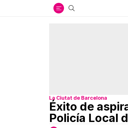
Ir
Buscar
al
contenido
La Ciutat de Barcelona
Éxito de aspir
Policía Local 