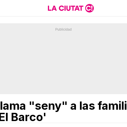
lama "seny" a las famil
'El Barco'