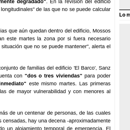
amente degradado"
. En la revisión del edificio
ongitudinales" de las que no se puede calcular
Lo m
lias que aún quedan dentro del edificio, Mossos
 este martes la zona por si fuera necesario
 situación que no se puede mantener", alerta el
onjunto de familias del edificio 'El Barco', Sanz
cuenta con
"dos o tres viviendas"
para poder
nmediato"
este mismo martes. Las primeras
 las de mayor vulnerabilidad y con menores al
n más de un centenar de personas, de las cuales
ias censadas, hay una decena -aproximadamente
o un alojamiento temporal de emergencia. El