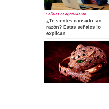
Señales de agotamiento
¿Te sientes cansado sin
razón? Estas señales lo
explican
Lujo con carácter
Una joya para mujeres que
piden permiso