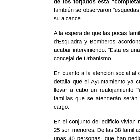
de los forjados está "complet
también se observaron "esquedas l
su alcance.
A la espera de que las pocas fami
d'Esquadra y Bomberos acordonan
acabar interviniendo. "Esta es una
concejal de Urbanismo.
En cuanto a la atención social al c
detalla que el Ayuntamiento ya 
llevar a cabo un realojamiento
"i
familias que se atenderán serán
cargo.
En el conjunto del edificio vivía
25 son menores. De las 38 famil
unas 40 personas- que han pedid