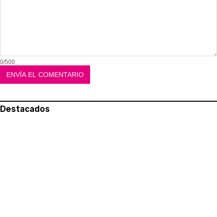
0/500
Destacados
Lo más leído