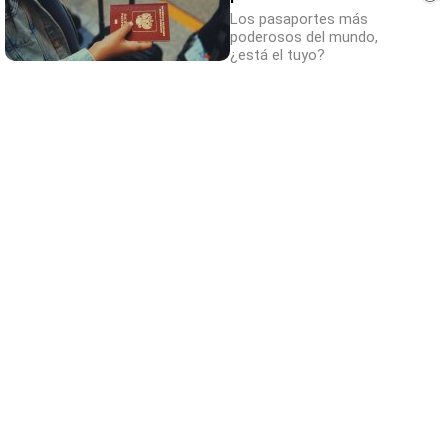
Los pasaportes más
poderosos del mundo,
¿está el tuyo?
Adiós a la cal del baño
¿Y si pudieras eliminar la cal del baño sin
esfuerzo?