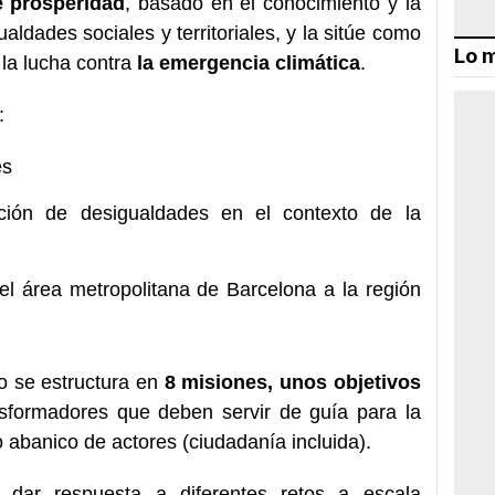
 prosperidad
, basado en el conocimiento y la
aldades sociales y territoriales, y la sitúe como
Lo m
la lucha contra
la emergencia climática
.
:
es
ción de desigualdades en el contexto de la
 del área metropolitana de Barcelona a la región
co se estructura en
8 misiones, unos objetivos
nsformadores que deben servir de guía para la
 abanico de actores (ciudadanía incluida).
 dar respuesta a diferentes retos a escala