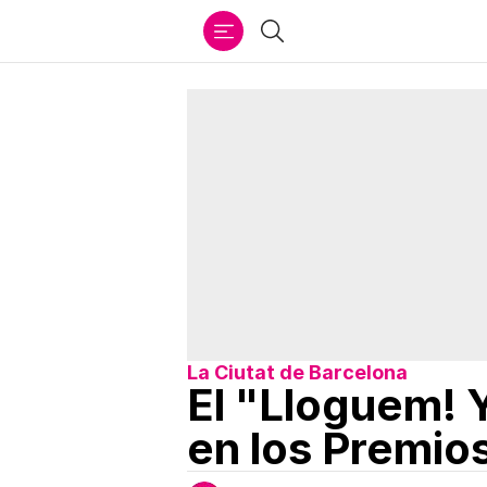
Ir
Buscar
al
contenido
La Ciutat de Barcelona
El "Lloguem! 
en los Premio