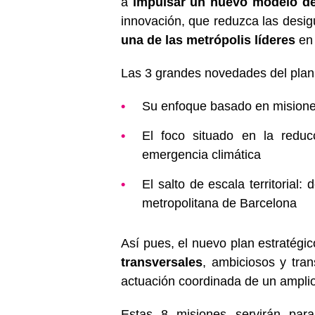
a
impulsar un nuevo modelo de
innovación, que reduzca las desigu
una de las metrópolis líderes
en 
Las 3 grandes novedades del plan
Su enfoque basado en mision
El foco situado en la reduc
emergencia climática
El salto de escala territorial:
metropolitana de Barcelona
Así pues, el nuevo plan estratégi
transversales
, ambiciosos y tra
actuación coordinada de un amplio
Estas 8 misiones servirán para