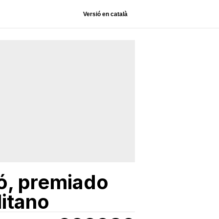
Versió en català
ró, premiado
itano