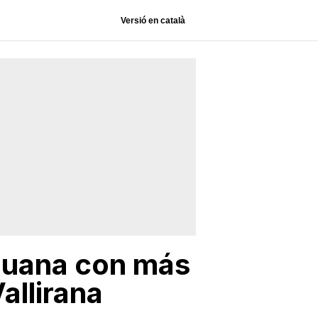
Versió en català
huana con más
allirana