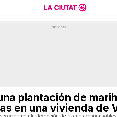
na plantación de mari
as en una vivienda de V
 operación con la detención de los dos responsables