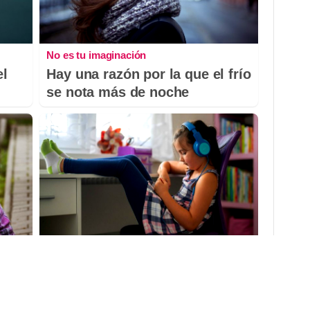
No es tu imaginación
el
Hay una razón por la que el frío
se nota más de noche
Tu memoria y la música
el
Esa canción antigua que no
io?
olvidas tiene una explicación