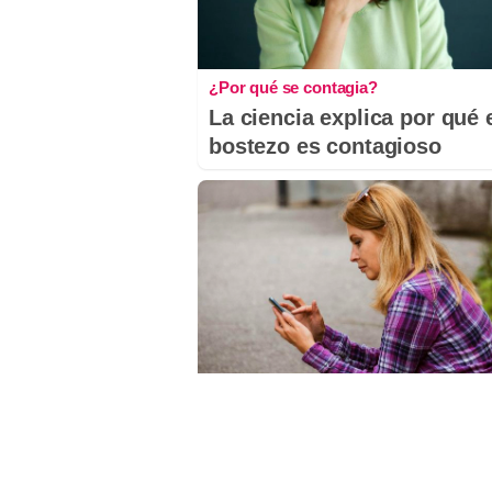
¿Por qué se contagia?
La ciencia explica por qué 
bostezo es contagioso
Cuidado con este hábito
¿Y si el problema no fuera 
estrés, sino un hábito diar