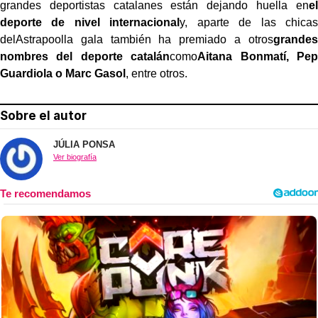
grandes deportistas catalanes están dejando huella en
el
deporte de nivel internacional
y, aparte de las chicas
del
Astrapool
la gala también ha premiado a otros
grandes
nombres del deporte catalán
como
Aitana Bonmatí, Pep
Guardiola o Marc Gasol
, entre otros.
Sobre el autor
JÚLIA PONSA
Ver biografía