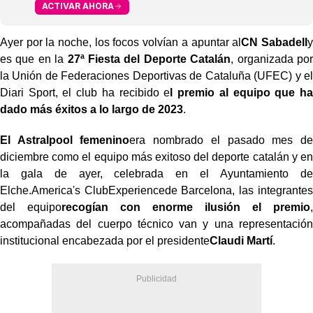
ACTIVAR AHORA
Ayer por la noche, los focos volvían a apuntar al
CN
Sabadell
y
es que en la
27ª Fiesta del Deporte Catalán
, organizada por
la Unión de Federaciones Deportivas de Cataluña (
UFEC
) y el
Diari
Sport
, el club ha recibido e
l premio al equipo que ha
dado más éxitos a lo largo de 2023
.
El
Astralpool
femenino
era nombrado el pasado mes de
diciembre como el equipo más exitoso del deporte catalán y en
la gala de ayer, celebrada en el Ayuntamiento de
Elche.
America
's Club
Experience
de Barcelona, las integrantes
del equipo
recogían con enorme ilusión el premio
,
acompañadas del cuerpo técnico van y una representación
institucional encabezada por el presidente
Claudi Martí
.