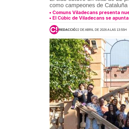
como campeones de Cataluña
Comuns Viladecans presenta nu
El Cúbic de Viladecans se apunta
REDACCIÓ
22 DE ABRIL DE 2026 A LAS 13:55H