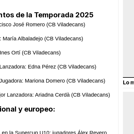
ntos de la Temporada 2025
ancisco José Romero (CB Viladecans)
: María Albaladejo (CB Viladecans)
 Ines Ortí (CB Viladecans)
or Lanzadora: Edna Pérez (CB Viladecans)
or Jugadora: Mariona Domero (CB Viladecans)
Lo m
jor Lanzadora: Ariadna Cerdà (CB Viladecans)
cional y europeo:
os en la Supercup U10: jugadores Álex Reyero,