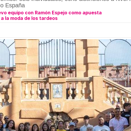
 o España
evo equipo con Ramón Espejo como apuesta
 a la moda de los tardeos