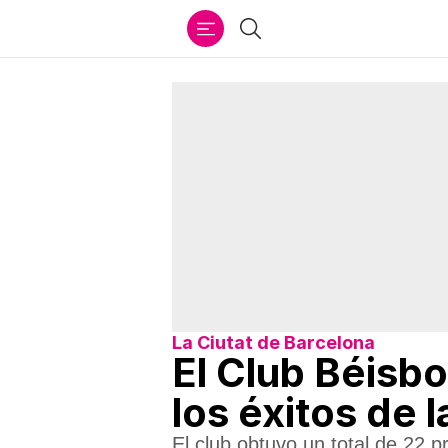
Ir
Buscar
al
contenido
La Ciutat de Barcelona
El Club Béisbo
los éxitos de
El club obtuvo un total de 22 p