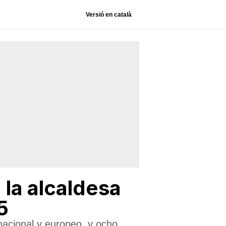
Versió en català
 la alcaldesa
5
 nacional y europeo, y ocho