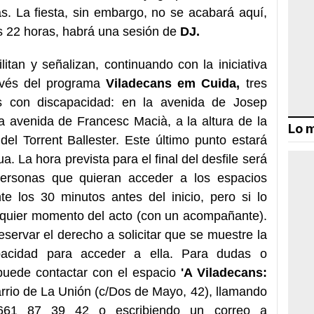
as. La fiesta, sin embargo, no se acabará aquí,
as 22 horas, habrá una sesión de
DJ.
litan y señalizan, continuando con la iniciativa
avés del programa
Viladecans em Cuida,
tres
s con discapacidad: en la avenida de Josep
a avenida de Francesc Macià, a la altura de la
Lo m
del Torrent Ballester. Este último punto estará
ua. La hora prevista para el final del desfile será
ersonas que quieran acceder a los espacios
te los 30 minutos antes del inicio, pero si lo
lquier momento del acto (con un acompañante).
servar el derecho a solicitar que se muestre la
capacidad para acceder a ella. Para dudas o
puede contactar con el espacio
'A Viladecans:
rrio de La Unión (c/Dos de Mayo, 42), llamando
661 87 39 42 o escribiendo un correo a