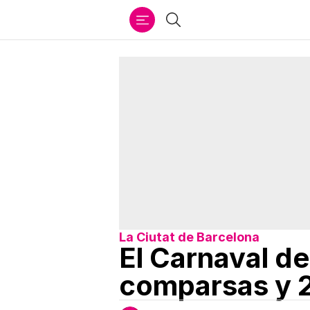
Ir
Buscar
al
contenido
La Ciutat de Barcelona
El Carnaval d
comparsas y 2