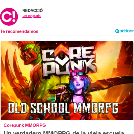
REDACCIÓ
Ver biografía
Corepunk MMORPG
Un verdadero MMORPG de la vieja escuela