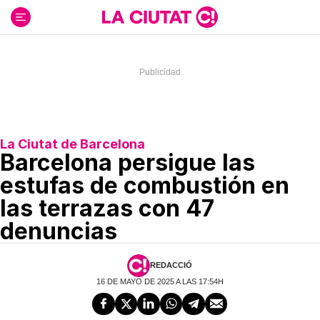
Ir
al
contenido
La Ciutat de Barcelona
Barcelona persigue las
estufas de combustión en
las terrazas con 47
denuncias
REDACCIÓ
16 DE MAYO DE 2025 A LAS 17:54H