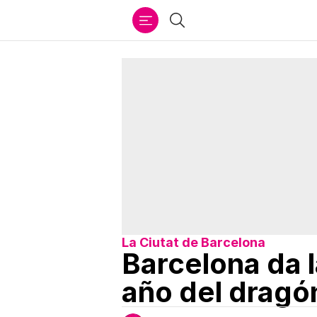
Ir
Buscar
al
contenido
La Ciutat de Barcelona
Barcelona da l
año del dragó