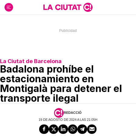
Ir
al
contenido
La Ciutat de Barcelona
Badalona prohíbe el
estacionamiento en
Montigalà para detener el
transporte ilegal
REDACCIÓ
19 DE AGOSTO DE 2024 A LAS 21:05H