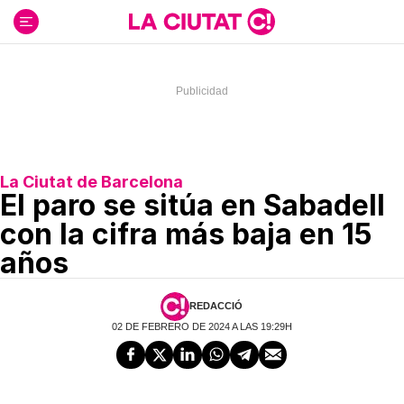
Ir
al
contenido
La Ciutat de Barcelona
El paro se sitúa en Sabadell
con la cifra más baja en 15
años
REDACCIÓ
02 DE FEBRERO DE 2024 A LAS 19:29H