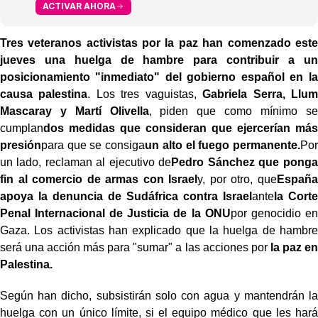
ACTIVAR AHORA
Tres veteranos activistas por la paz han comenzado este
jueves una huelga de hambre para contribuir a un
posicionamiento "inmediato" del gobierno español en la
causa palestina
. Los tres vaguistas,
Gabriela Serra, Llum
Mascaray y Martí Olivella
, piden que como mínimo se
cumplan
dos medidas que consideran que ejercerían más
presión
para que se consiga
un alto el fuego permanente.
Por
un lado, reclaman al ejecutivo de
Pedro Sánchez que ponga
fin al comercio de armas con Israel
y, por otro, que
España
apoya la denuncia de Sudáfrica contra Israel
ante
la Corte
Penal Internacional de Justicia de la ONU
por genocidio en
Gaza. Los activistas han explicado que la huelga de hambre
será una acción más para "sumar" a las acciones por
la paz en
Palestina.
Según han dicho, subsistirán solo con agua y mantendrán la
huelga con un único límite, si el equipo médico que les hará