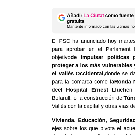
Añadir
La Ciutat
como fuente 
gratuita
Mantente informado con las últimas not
El PSC ha anunciado hoy martes 
para aprobar en el Parlament 
objetivo
de impulsar políticas 
proteger a los más vulnerables 
el Vallès Occidental,
donde se da
para la comarca como la
Ronda 
de
el Hospital Ernest Lluch
en 
Bofarull, o la construcción del
Túne
Vallès con la capital y otras vías 
Vivienda, Educación, Seguridad
ejes sobre los que pivota el acu