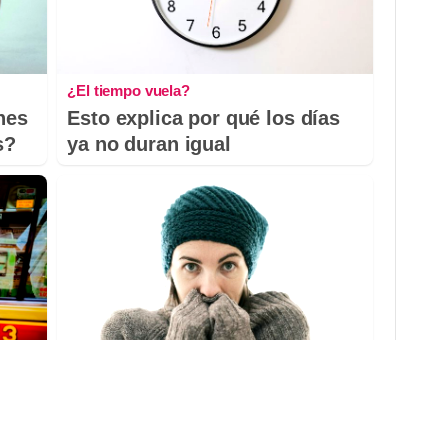
¿El tiempo vuela?
nes
Esto explica por qué los días
s?
ya no duran igual
Esto explica el frío
ra
¿Te pasa que por la noche
sientes más frío sin motivo?