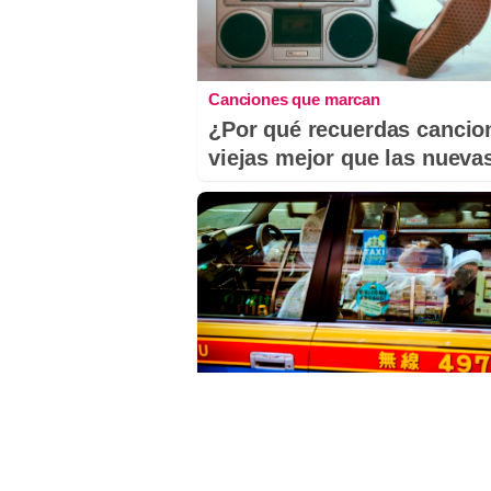
Canciones que marcan
¿Por qué recuerdas cancio
viejas mejor que las nueva
Costumbres que no creerás
¿Qué pensarías si esto fue
normal en tu país?