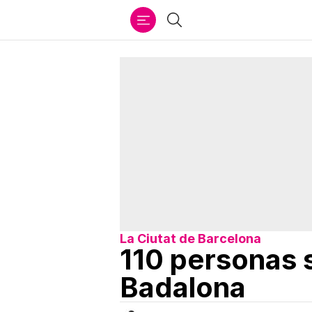
Ir
Buscar
al
contenido
La Ciutat de Barcelona
110 personas s
Badalona