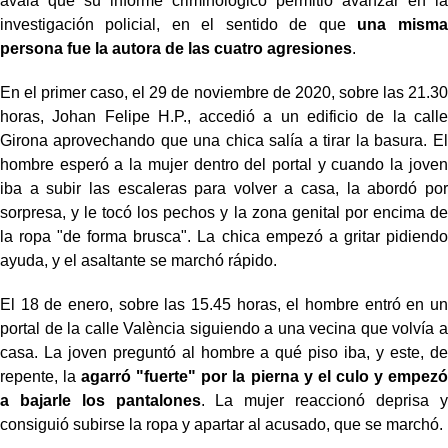
avala que su informe criminológico permitió avanzar en la
investigación policial, en el sentido de que
una misma
persona fue la autora de las cuatro agresiones
.
En el primer caso, el 29 de noviembre de 2020, sobre las 21.30
horas, Johan Felipe H.P., accedió a un edificio de la calle
Girona aprovechando que una chica salía a tirar la basura. El
hombre esperó a la mujer dentro del portal y cuando la joven
iba a subir las escaleras para volver a casa, la abordó por
sorpresa, y le tocó los pechos y la zona genital por encima de
la ropa "de forma brusca". La chica empezó a gritar pidiendo
ayuda, y el asaltante se marchó rápido.
El 18 de enero, sobre las 15.45 horas, el hombre entró en un
portal de la calle València siguiendo a una vecina que volvía a
casa. La joven preguntó al hombre a qué piso iba, y este, de
repente, la
agarró "fuerte" por la pierna y el culo y empezó
a bajarle los pantalones
. La mujer reaccionó deprisa y
consiguió subirse la ropa y apartar al acusado, que se marchó.