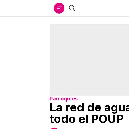
Ir
Buscar
al
contenido
Parroquies
La red de agua
todo el POUP