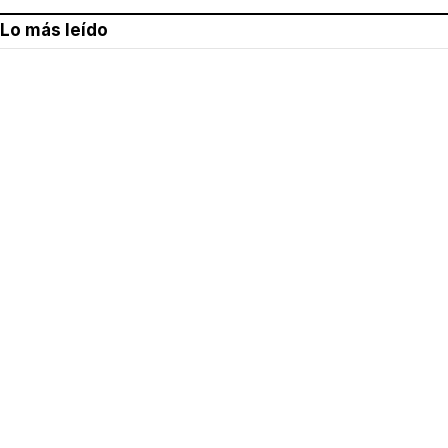
Lo más leído
Aviso legal
Política de privacidad
Política de cookies
Quiénes somos
Contacto
Redes sociales
Con la colaboración de: