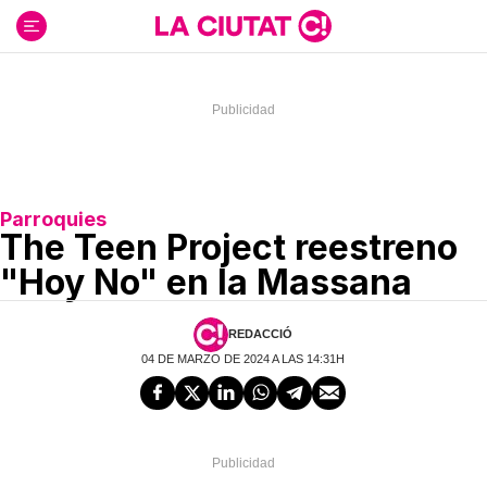
Ir
al
contenido
Parroquies
The Teen Project reestreno
"Hoy No" en la Massana
REDACCIÓ
04 DE MARZO DE 2024 A LAS 14:31H