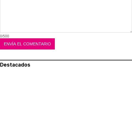
0/500
Destacados
Lo más leído