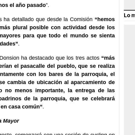
imos el año pasado
”.
Lo m
es ha detallado que desde la Comisión
“hemos
más plural posible con actividad desde los
ayores para que todo el mundo se sienta
vidades”
.
n Donsion ha destacado que los tres actos
“más
erían el pasacalle del pueblo, que se realiza
untamente con los bares de la parroquia, el
 se cambia de ubicación al aparcamiento de
o no menos importante, la entrega de las
adrinos de la parroquia, que se celebrará
c en casa común”
.
ta Mayor
 agosto, comenzará con una sesión de cycling en