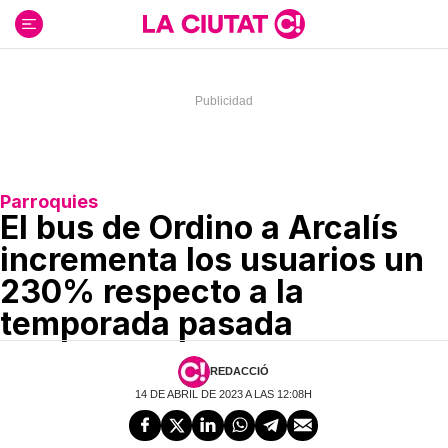
Ir
al
contenido
Parroquies
El bus de Ordino a Arcalís
incrementa los usuarios un
230% respecto a la
temporada pasada
REDACCIÓ
14 DE ABRIL DE 2023 A LAS 12:08H