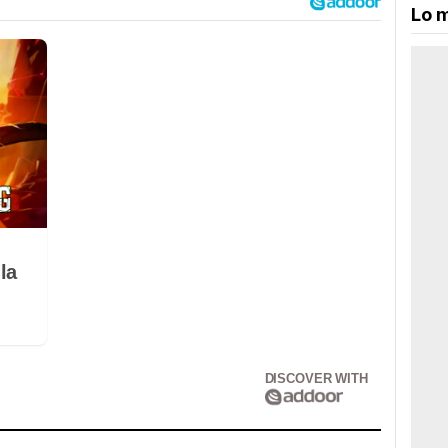
Lo m
la
DISCOVER WITH