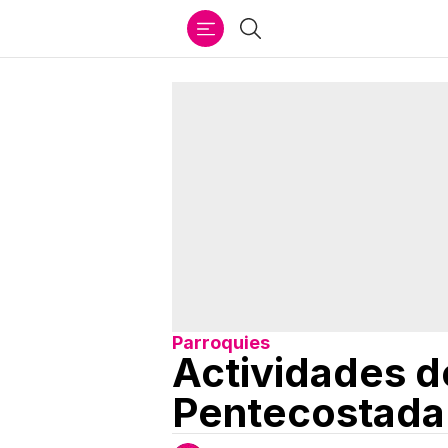
Ir
Buscar
al
contenido
Parroquies
Actividades d
Pentecostada