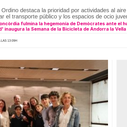
rdino destaca la prioridad por actividades al aire l
ar el transporte público y los espacios de ocio juven
Concòrdia fulmina la hegemonía de Demòcrates ante el h
ad' inaugura la Semana de la Bicicleta de Andorra la Vella
 LAS 13:09H