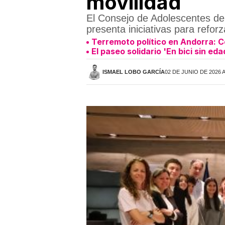
movilidad
El Consejo de Adolescentes de O
presenta iniciativas para reforz
Terremoto político en Andorra: 
El paseo solidario 'En bici sin ed
ISMAEL LOBO GARCÍA
02 DE JUNIO DE 2026 A