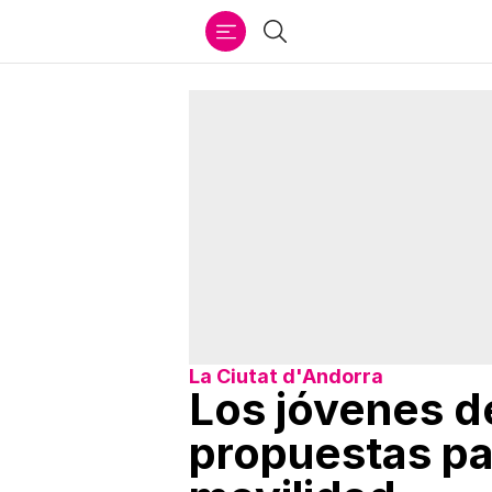
Ir
Buscar
al
contenido
La Ciutat d'Andorra
Los jóvenes de
propuestas par