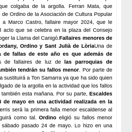
que colgaba de la argolla. Ferran Mata, que
os de Ordino de la Asociación de Cultura Popular
o a Marco Castro, fallaire mayor 2024, que le
el acto que se celebra en la plaza del Consejo
coger la Llama del Canigó.
Fallaires menores de
ordany, Ordino y Sant Julià de Lòria
Una de
 de fallas de este año es que además de
os de fallaires de luz de
las parroquias de
también tendrán su fallos menor
. Por parte de
a sustituirá a Ton Samarra ya que ha sido quien
gado de la argolla en la actividad que los fallos
do también esta mañana. Por su parte,
Escaldes
18 de mayo en una actividad realizada en la
erris será la primera falla menor escaldense al
nguirá como tal.
Ordino
eligió su fallos menor
el sábado pasado 24 de mayo. Lo hizo en una