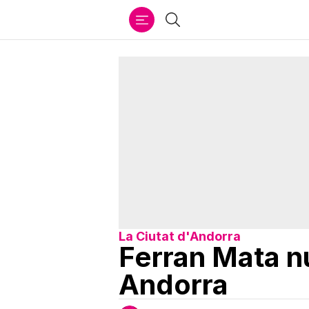
Ir
Buscar
al
contenido
La Ciutat d'Andorra
Ferran Mata nu
Andorra